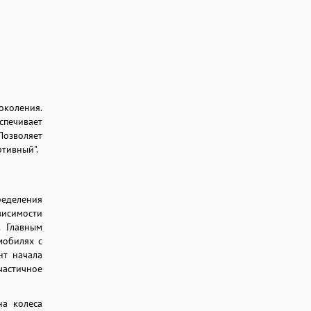
околения.
спечивает
Позволяет
ртивный".
ределения
висимости
. Главным
мобилях с
нт начала
частичное
на колеса