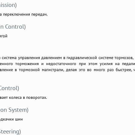
ission)
а переключения передач.
n Control)
ягой
я система управления давлением в гидравлической системе тормозов, 
ренного торможения и недостаточного при этом усилия на педал
вление в тормозной магистрали, делая это во много раз быстрее, 
Control)
ает колеса в поворотах.
tion System)
одкачки шин
Steering)