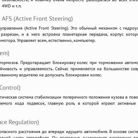
4WD и т.п.
AFS (Active Front Steering)
управления (Active Front Steering). Это обычный механизм с гидроу
л разрезан, и в него встроена планетарная передача, корпус кото
отора. Управляет всем, естественно, компьютер.
tem)
тормозов. Предотвращает блокировку колес при торможении автомо
ойчивость и управляемость. Сейчас применяется на большинстве со
рованному водителю не допускать блокировки колес.
Control)
атическая система стабилизации поперечного положения кузова в пово
яемого хода подвесок, главную роль в которой играют активные
ce Regulation)
пасного расстояния до впереди идущего автомобиля. В основе сист
едней части автомобиля. Он постоянно анализирует расстояние д