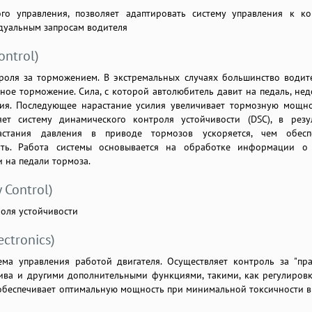
ого управления, позволяет адаптировать систему управления к к
дуальным запросам водителя
ontrol)
роля за торможением. В экстремальных случаях большинство водит
ное торможение. Cила, с которой автолюбитель давит на педаль, нед
ия. Последующее нарастание усилия увеличивает тормозную мощн
яет систему динамического контроля устойчивости (DSC), в резу
астания давления в приводе тормозов ускоряется, чем обеспе
ть. Работа системы основывается на обработке информации о 
и на педали тормоза.
 Control)
оля устойчивости
ectronics)
ма управления работой двигателя. Осуществляет контроль за "пр
ива и другими дополнительными функциями, такими, как регулировк
 обеспечивает оптимальную мощность при минимальной токсичности 