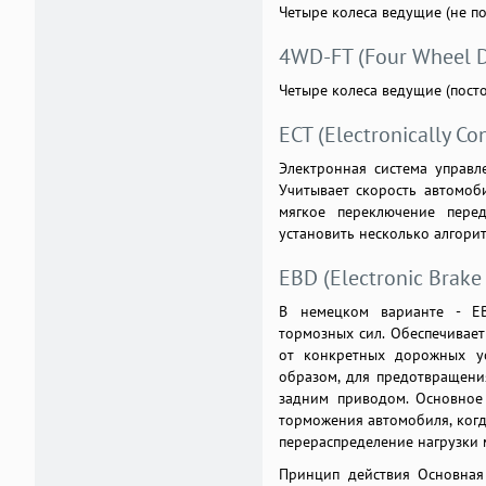
Четыре колеса ведущие (не п
4WD-FT (Four Wheel Dr
Четыре колеса ведущие (пост
ECT (Electronically Co
Электронная система управл
Учитывает скорость автомоби
мягкое переключение перед
установить несколько алгорит
EBD (Electronic Brake 
В немецком варианте - EBV 
тормозных сил. Обеспечивает
от конкретных дорожных усл
образом, для предотвращени
задним приводом. Основное
торможения автомобиля, когд
перераспределение нагрузки 
Принцип действия Основная