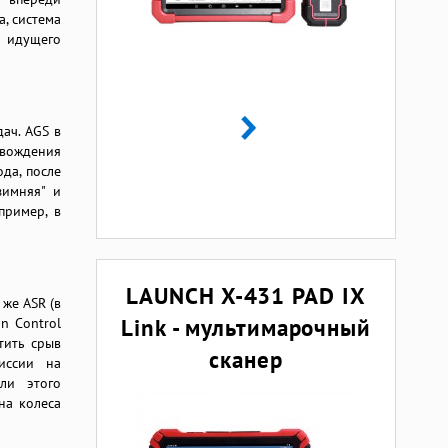
, система
и идущего
ач. AGS в
 вождения
да, после
зимняя" и
пример, в
LAUNCH X-431 PAD IX
 же ASR (в
Link - мультимарочный
on Control
атить срыв
сканер
иссии на
ли этого
на колеса