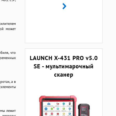
силителем
рой может
биля, что
LAUNCH X-431 PRO v5.0
временных
SE - мультимарочный
сканер
ротах, а в
 элементы
емы лежит
о впереди