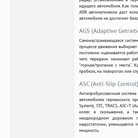
идущего автомобиля. Как толь
ADR автоматически даст кома
автомобиля не достигнет без
AGS (Adaptive Getrie
Самонастраивающаяся система
процессе движения выбирает 
постоянно оценивается работ
чего передачи начинают раб
"горная/трогание с места". 
пробках, на поворотах или сп
ASC (Anti-Slip Control
Антипробуксовочная система ил
автомобилях германского прои
System), STC, TRACS, ASC+T (A
колес в скольжение, а та
неоднородном дорожном по
недостаточно, уменьшается п
мощность.