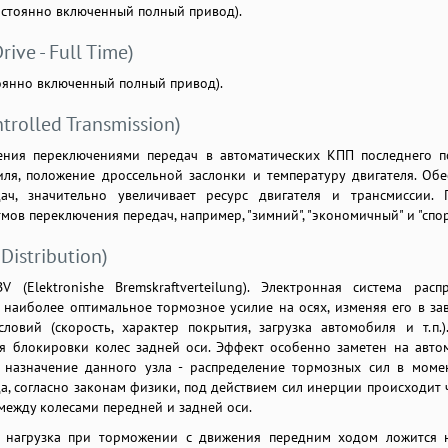
остоянно включенный полный привод).
ive - Full Time)
оянно включенный полный привод).
ntrolled Transmission)
ения переключениями передач в автоматических КПП последнего п
ля, положение дроссельной заслонки и температуру двигателя. Обе
ач, значительно увеличивает ресурс двигателя и трансмиссии. 
мов переключения передач, например, "зимний", "экономичный" и "спо
Distribution)
(Elektronishe Bremskraftverteilung). Электронная система расп
 наиболее оптимальное тормозное усилие на осях, изменяя его в за
овий (скорость, характер покрытия, загрузка автомобиля и т.п.)
я блокировки колес задней оси. Эффект особенно заметен на авто
 назначение данного узла - распределение тормозных сил в моме
а, согласно законам физики, под действием сил инерции происходит 
между колесами передней и задней оси.
 нагрузка при торможении с движения передним ходом ложится 