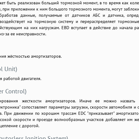
жет быть реализован больший тормозной момент, в то время как коле
 и, при приложении к ним большого тормозного момента, могут заблок
бработав данные, получаемые от датчиков АБС и датчика, опре
воздействует на тормозную систему и перераспределяет тормозны
йствующим на них нагрузкам. EBD вступает в действие до начала р
з-за ее неисправности.
ния жёсткостью амортизаторов.
l Unit)
я работой двигателя.
r Control)
лирования жесткости амортизаторов. Иначе ее можно назвать с
ектроника" сопоставляет параметры загрузки, скорости автомобиля и 
а. При движении по хорошим трассам EDC "приказывает" амортизато
ысокой скорости и проезде волнообразных участков добавляет им же
цепление с дорогой.
ibutorless Ignition System)