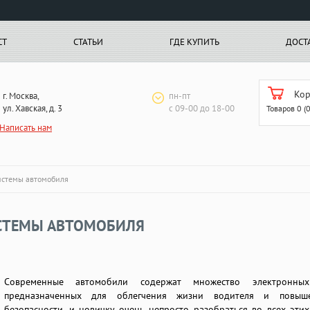
СТ
СТАТЬИ
ГДЕ КУПИТЬ
ДОСТ
Кор
г. Москва,
пн-пт
ул. Хавская, д. 3
с 09-00 до 18-00
Товаров 0 (0
Написать нам
истемы автомобиля
СТЕМЫ АВТОМОБИЛЯ
Современные автомобили содержат множество электронных
предназначенных для облегчения жизни водителя и повыш
безопасности, и новичку очень непросто разобраться во всех этих 