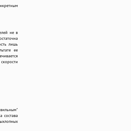
онкретным
елей не в
остаточна
ость лишь
льтате ее
чивается
скорости
авильным"
а состава
выхлопных