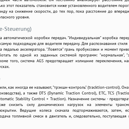
ко этот показатель становится ниже установленного водителем порога
нду на снижение скорости, до тех пор, пока расстояние до вперед
опасного уровня.
be-Steuerung)
 автоматической коробки передач. "Индивидуальная" коробка перед
самую подходящую для водителя передачу. Для распознавания стиля
а педалью акселератора. "Ловятся" грань пробуксовки и момент приво
отать по одной из заданных системой программ: "нормальная", "
Кроме того, система AGS предотвращает излишние переключения, на
усках.
)
и, как иногда ее называют, "трэкшн-контроль" (tracktion-control). Она
зводства), а также DTS (Dynamic Traction Control), ETC, TCS (Tracti
utomatic Stability Control + Traction). Назначение системы - предотвр
кже снизить силу динамических нагрузок на элементы трансм
крытии. Ведущие колеса сначала подтормаживаются, затем, ес
одача топливной смеси в двигатель и, следовательно, поступающая 