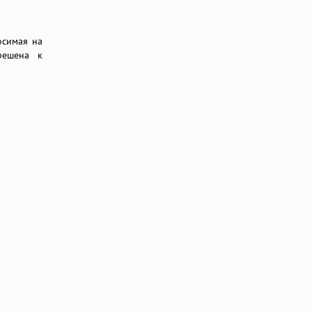
осимая на
решена к