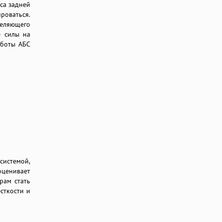
са задней
ироваться.
деляющего
е силы на
аботы АБС
истемой,
оценивает
рам стать
сткости и