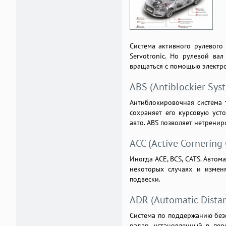
Система активного рулевого 
Servotronic. Но рулевой ва
вращаться с помощью электром
ABS (Antiblockier Sys
Антиблокировочная система 
сохраняет его курсовую уст
авто. ABS позволяет нетрени
ACC (Active Cornering 
Иногда ACE, BCS, CATS. Автом
некоторых случаях и измен
подвески.
ADR (Automatic Distan
Система по поддержанию безо
радар, установленный в пер